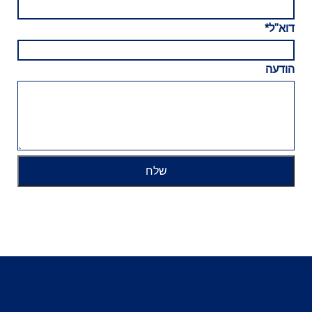
דוא"ל*
הודעה
שלח